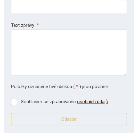
Text zprávy
*
Položky označené hvězdičkou (
*
) jsou povinné.
Souhlasím se zpracováním
osobních údajů
.
Souhlasím
se
zpracováním
Odeslat
osobních
údajů
.
Formulář