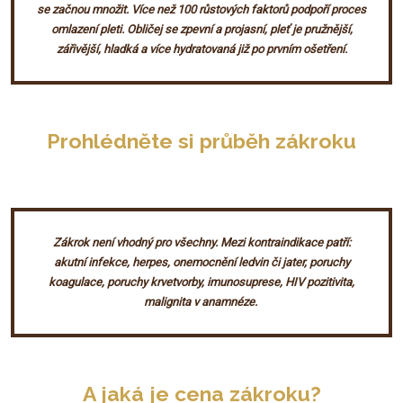
se začnou množit. Více než 100 růstových faktorů podpoří proces
omlazení pleti. Obličej se zpevní a projasní, pleť je pružnější,
zářivější, hladká a více hydratovaná již po prvním ošetření.
Prohlédněte si průběh zákroku
Zákrok není vhodný pro všechny. Mezi kontraindikace patří:
akutní infekce, herpes, onemocnění ledvin či jater, poruchy
koagulace, poruchy krvetvorby, imunosuprese, HIV pozitivita,
malignita v anamnéze.
A jaká je cena zákroku?