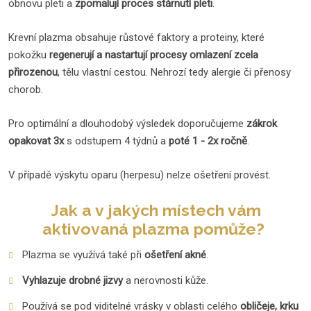
obnovu pleti a
zpomalují proces stárnutí pleti
.
Krevní plazma obsahuje růstové faktory a proteiny, které
pokožku
regenerují a nastartují procesy omlazení zcela
přirozenou
, tělu vlastní cestou. Nehrozí tedy alergie či přenosy
chorob.
Pro optimální a dlouhodobý výsledek doporučujeme
zákrok
opakovat 3x
s odstupem 4 týdnů a
poté 1 - 2x ročně
.
V případě výskytu oparu (herpesu) nelze ošetření provést.
Jak a v jakých místech vám
aktivovaná plazma pomůže?
Plazma se využívá také při
ošetření akné
.
Vyhlazuje drobné jizvy
a nerovnosti kůže.
Používá se pod viditelné vrásky v oblasti celého
obličeje, krku