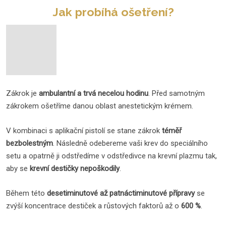
Jak probíhá ošetření?
Zákrok je
ambulantní a trvá necelou hodinu
. Před samotným
zákrokem ošetříme danou oblast anestetickým krémem.
V kombinaci s aplikační pistolí se stane zákrok
téměř
bezbolestným
. Následně odebereme vaši krev do speciálního
setu a opatrně ji odstředíme v odstředivce na krevní plazmu tak,
aby se
krevní destičky nepoškodily
.
Během této
desetiminutové až patnáctiminutové přípravy
se
zvýší koncentrace destiček a růstových faktorů až o
600 %
.