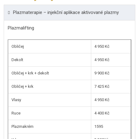
Plazmaterapie – injekční aplikace aktivované plazmy
Plazmalifting
Obličej
4 950 Kč
Dekolt
4 950 Kč
Obličej + krk + dekolt
9 900 Kč
Obličej + krk
7 425 Kč
Vlasy
4 950 Kč
Ruce
4 400 Kč
Plazmakrém
1595