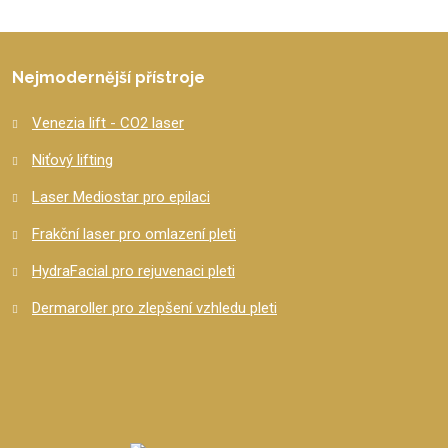
se
nepodařilo
odeslat.
Nejmodernější přístroje
Venezia lift - CO2 laser
Niťový lifting
Laser Mediostar pro epilaci
Frakční laser pro omlazení pleti
HydraFacial pro rejuvenaci pleti
Dermaroller pro zlepšení vzhledu pleti