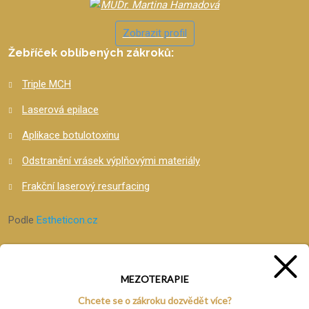
Zobrazit profil
Žebříček oblíbených zákroků:
Triple MCH
Laserová epilace
Aplikace botulotoxinu
Odstranění vrásek výplňovými materiály
Frakční laserový resurfacing
Podle
Estheticon.cz
MEZOTERAPIE
Chcete se o zákroku dozvědět více?
© 2026 DermaEstetik - MUDr. Martina Hamadová, vytvořila eBRÁNA s.r.o.
Tento web využívá cookies