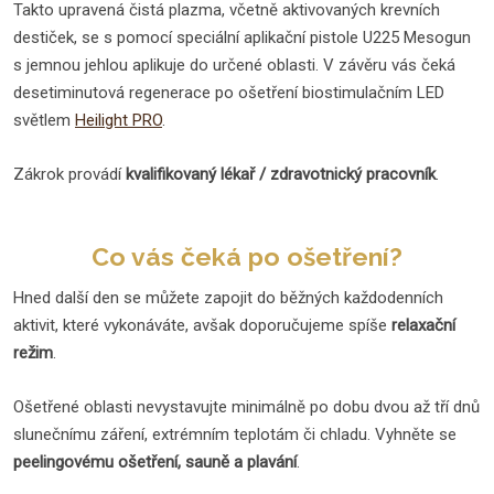
Takto upravená čistá plazma, včetně aktivovaných krevních
destiček, se s pomocí speciální aplikační pistole U225 Mesogun
s jemnou jehlou aplikuje do určené oblasti. V závěru vás čeká
desetiminutová regenerace po ošetření biostimulačním LED
světlem
Heilight PRO
.
Zákrok provádí
kvalifikovaný lékař / zdravotnický pracovník
.
Co vás čeká po ošetření?
Hned další den se můžete zapojit do běžných každodenních
aktivit, které vykonáváte, avšak doporučujeme spíše
relaxační
režim
.
Ošetřené oblasti nevystavujte minimálně po dobu dvou až tří dnů
slunečnímu záření, extrémním teplotám či chladu. Vyhněte se
peelingovému ošetření, sauně a plavání
.