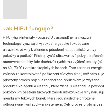
Jak HIFU funguje?
HIFU (High-Intensity Focused Ultrasound) je neinvazivní
technologie využívající vysokoenergetické fokusované
ultrazvukové vlny k cílenému působení na specifické vrstvy
pokožky a podkoží. Přístroj vysílá ultrazvukové pulzy do přesně
stanovené hloubky, kde dochází k rychlému zvýšení teploty (až
na 60–70 °C) v mikroskopických bodech. Tato termální energie
způsobuje kontrolované poškození cílových tkání, což stimuluje
přirozený proces hojení a regenerace. Výsledkem je zvýšená
produkce kolagenu a elastinu, které zlepšují elasticitu a pevnost
pokožky. Při ošetření tukových zásob ultrazvukové vlny narušují
membrány tukových buněk, které jsou následně přirozeně
odbourávány lymfatickým systémem. Celý proces probíhá bez