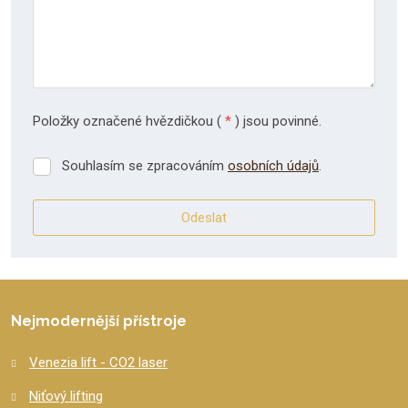
Položky označené hvězdičkou (
*
) jsou povinné.
Souhlasím se zpracováním
osobních údajů
.
Souhlasím
se
zpracováním
Odeslat
osobních
údajů
.
Formulář
se
nepodařilo
Nejmodernější přístroje
odeslat.
Venezia lift - CO2 laser
Niťový lifting