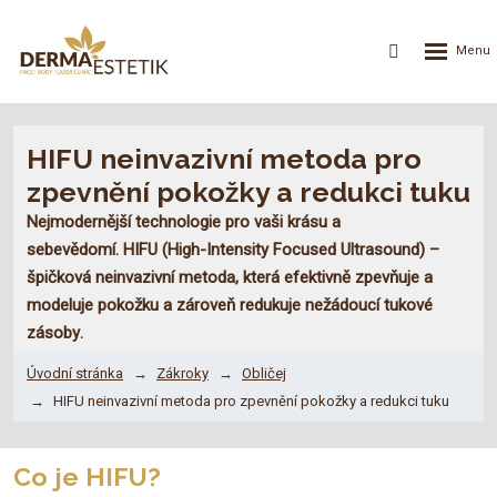
Rozbalení
Vyhledávání
menu
HIFU neinvazivní metoda pro
zpevnění pokožky a redukci tuku
Nejmodernější technologie pro vaši krásu a
sebevědomí.
HIFU (High-Intensity Focused Ultrasound)
–
špičková neinvazivní metoda, která
efektivně zpevňuje a
modeluje pokožku
a zároveň
redukuje nežádoucí tukové
zásoby
.
Úvodní stránka
Zákroky
Obličej
HIFU neinvazivní metoda pro zpevnění pokožky a redukci tuku
Co je HIFU?