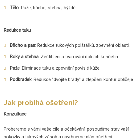
Tělo
: Paže, břicho, stehna, hýždě.
Redukce tuku
Břicho a pas
: Redukce tukových polštářků, zpevnění oblasti.
Boky a stehna
: Zeštíhlení a tvarování dolních končetin.
Paže
: Eliminace tuku a zpevnění povislé kůže.
Podbradek
: Redukce "dvojité brady" a zlepšení kontur obličeje.
Jak probíhá ošetření?
Konzultace
Probereme s vámi vaše cíle a očekávání, posoudíme stav vaší
pokožky a tukových zásob a navrhneme plán ošetření.