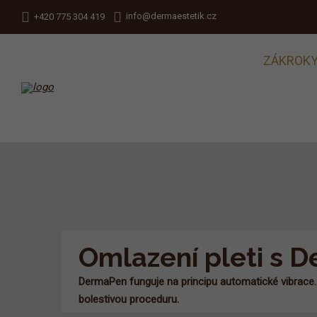
info@dermaestetik.cz
+420 775 304 419
ZÁKROK
Omlazení pleti s 
DermaPen funguje na principu automatické vibrace. 
bolestivou proceduru.