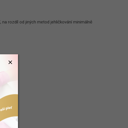
í, na rozdíl od jiných metod jehličkování minimálně