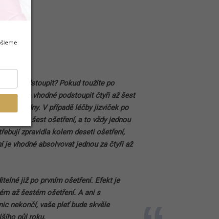
pošleme
ákrok podstoupit? Pokud toužíte po
i, pak je vhodné podstoupit čtyři až šest
a čtyři týdny. V případě léčby jizviček po
olvovat šest ošetření, a to vždy jednou
otřebují zpravidla kolem deseti ošetření,
í je vhodné absolvovat jednou za čtyři až
itelné již po prvním ošetření. Efekt je
rtém až šestém ošetření. A ani s
ic nekončí, vaše pleť bude skvěle
lšího půl roku.