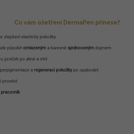
Co vám ošetření DermaPen přinese?
je zlepšení elasticity pokožky
bude působit
omlazeným
a barevně
sjednoceným
dojmem
v, jizviček po akné a strií
hyperpigmentace a
regeneraci pokožky
po opalování
í provést.
ý pracovník