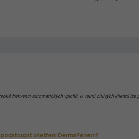
soké frekvenci automatických vpichů. U velmi citlivých klientů lze p
žu podstoupit ošetření DermaPenem?