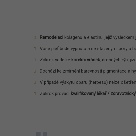
Remodelaci
kolagenu a elastinu, jejíž výsledkem 
Vaše pleť bude vypnutá a se staženými póry a 
Zákrok vede ke
korekci vrásek
, drobných rýh, jize
Dochází ke zmírnění barevnosti pigmentace a 
V případě výskytu oparu (herpesu) nelze ošetřen
Zákrok provádí
kvalifikovaný lékař / zdravotnick