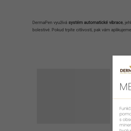
DermaPen využívá
systém automatické vibrace
, je
bolestivé. Pokud trpíte citlivostí, pak vám aplikujem