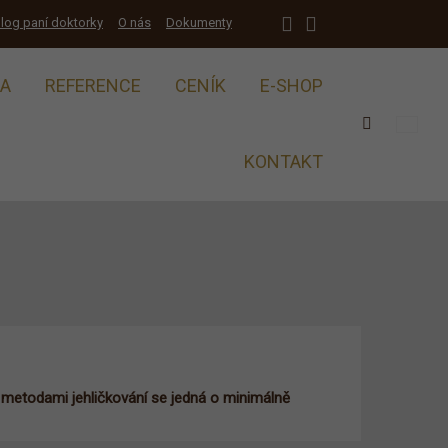
log paní doktorky
O nás
Dokumenty
KA
REFERENCE
CENÍK
E-SHOP
Vyhledáván
KONTAKT
i metodami jehličkování se jedná o minimálně