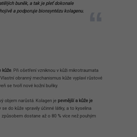
ělých buněk, a tak je pleť dokonale
 hojivě a podporuje bionsyntézu kolagenu.
e kůže
. Při ošetření vzniknou v kůži mikrotraumata
i. Vlastní obranný mechanismus kůže vyplaví růstové
veň se tvoří nové kožní buňky.
ový objem narůstá. Kolagen je
pevnější a kůže je
y se do kůže vpravily účinné látky, a to kyselina
mto způsobem dostane až o 80 % více než pouhým