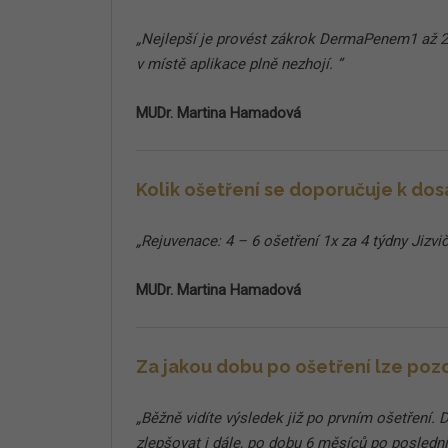
„Nejlepší je provést zákrok DermaPenem1 až 2 d
v místě aplikace plně nezhojí. ”
MUDr. Martina Hamadová
Kolik ošetření se doporučuje k dos
„Rejuvenace: 4 – 6 ošetření 1x za 4 týdny Jizvič
MUDr. Martina Hamadová
Za jakou dobu po ošetření lze poz
„Běžně vidíte výsledek již po prvním ošetření. 
zlepšovat i dále, po dobu 6 měsíců po poslední