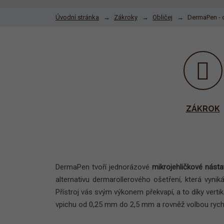
Úvodní stránka
Zákroky
Obličej
DermaPen - o
ZÁKROK
DermaPen tvoří jednorázové
mikrojehličkové nást
alternativu dermarollerového ošetření, která vyn
Přístroj vás svým výkonem překvapí, a to díky vertik
vpichu od 0,25 mm do 2,5 mm a rovněž volbou rych