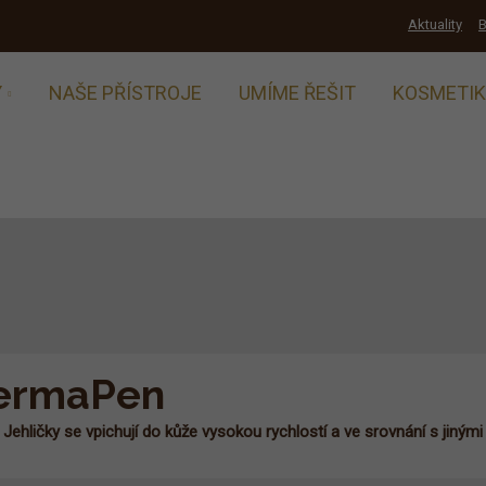
Aktuality
B
Y
NAŠE PŘÍSTROJE
UMÍME ŘEŠIT
KOSMETI
DermaPen
Jehličky se vpichují do kůže vysokou rychlostí a ve srovnání s jiným