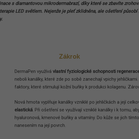
ace s diamantovou mikrodermabrazí, díky které se zbavíte zrohovat
erapie LED světlem. Nejenže je pleť zklidněna, ale ošetření působí
y.
Zákrok
DermaPen využívá
vlastní fyziologické schopnosti regenerac
neboli kanálky, které zde po sobě zanechají vpichy jehličkam
faktory, které stimulují kožní buňky k produkci kolagenu. Záro
Nová hmota vyplňuje kanálky vzniklé po jehličkách a její celk
elastická
. Při ošetření se využívají vzniklé kanálky i k tomu, ab
hyaluronová, kmenové buňky a vitamíny. Do kůže se jich tí
nanesením na její povrch.