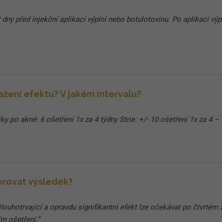
ny před injekční aplikací výplní nebo botulotoxinu. Po aplikaci vý
ažení efektu? V jakém intervalu?
ky po akné: 6 ošetření 1x za 4 týdny Strie: +/- 10 ošetření 1x za 4 – 
orovat výsledek?
Dlouhotrvající a opravdu signifikantní efekt lze očekávat po čtvrtém
m ošetření.”