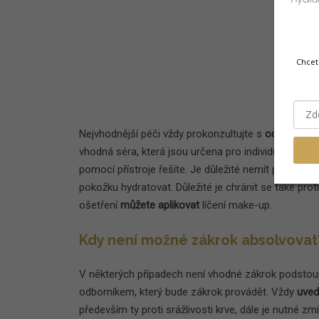
Chcet
Nejvhodnější péči vždy prokonzultujte s
odborníke
vhodná séra, která jsou určena pro individuální péči
pomocí přístroje řešíte. Je důležité nemít pocit suc
pokožku hydratovat. Důležité je chránit se také prot
ošetření
můžete aplikovat
líčení make-up.
Kdy není možné zákrok absolvovat
V některých případech není vhodné zákrok podstoupi
odborníkem, který bude zákrok provádět. Vždy
uveď
především ty proti srážlivosti krve, dále je nutné zm