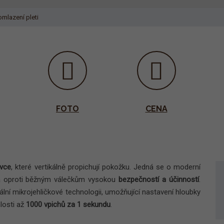
mlazení pleti
FOTO
CENA
avce
, které vertikálně propichují pokožku. Jedná se o moderní
iká oproti běžným válečkům vysokou
bezpečností a účinností
.
ální mikrojehličkové technologii, umožňující nastavení hloubky
losti až
1000 vpichů za 1 sekundu
.