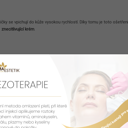
hličky se vpichují do kůže vysokou rychlostí. Díky tomu je toto ošetřen
e
znecitlivující krém
.
Fotogalerie