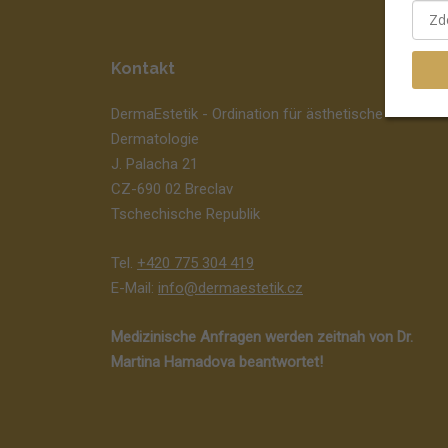
Kontakt
DermaEstetik - Ordination für ästhetische
Dermatologie
J. Palacha 21
CZ-690 02 Breclav
Tschechische Republik
Tel.
+420 775 304 419
E-Mail:
info@dermaestetik.cz
Medizinische Anfragen werden zeitnah von Dr.
Martina Hamadova beantwortet!