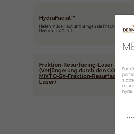
HydraFacial™
Heilen müde Haut und bringen sie Frische. Treffen
Hydrafacial Gerät.
Fraktion-Resurfacing-Laser
(Verjüngerung durch den CO2-
MIXTO-SX-Fraktion-Resurfacing-
Laser)
Chcet