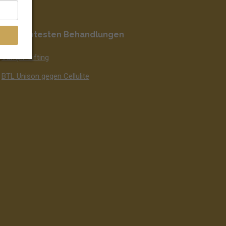
ie beliebtesten Behandlungen
Vampir-Lifting
BTL Unison gegen Cellulite