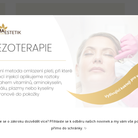
Bodyshaping, Reduktion der
Zellulitis, Hautstraffung und
Glättung der Falten COPY
Dermaroller – Mesotherapie-
Roller
Befreien Sie sich von den kleinen und mittleren
Falten im Gesicht und am Hals mit roller
Dermaroller.
e se o zákroku dozvědět více?
Přihlaste se k odběru našich novinek a my vám vše 
přímo do schránky. ✨